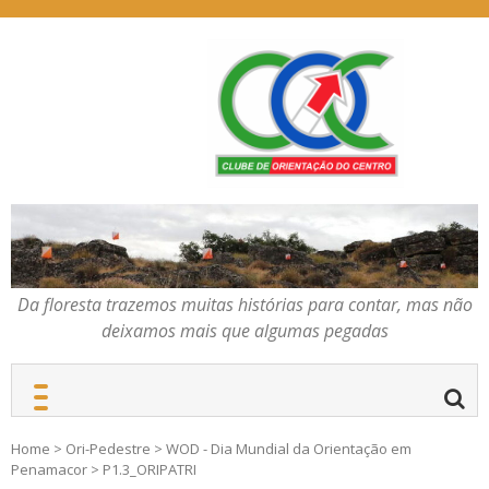
Skip
to
content
Da floresta trazemos
COC – CLUBE DE
muitas histórias para
ORIENTAÇÃO DO
contar, mas não deixamos
CENTRO
mais que algumas
pegadas
Da floresta trazemos muitas histórias para contar, mas não
deixamos mais que algumas pegadas
Home
>
Ori-Pedestre
>
WOD - Dia Mundial da Orientação em
Penamacor
>
P1.3_ORIPATRI