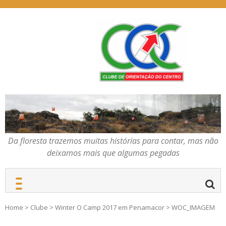
Skip
to
content
Da floresta trazemos
COC – CLUBE DE
muitas histórias para
ORIENTAÇÃO DO
contar, mas não deixamos
CENTRO
mais que algumas
pegadas
Da floresta trazemos muitas histórias para contar, mas não
deixamos mais que algumas pegadas
Home
>
Clube
>
Winter O Camp 2017 em Penamacor
>
WOC_IMAGEM