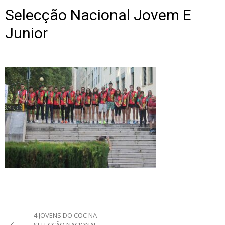
Selecção Nacional Jovem E
Junior
Post
4 JOVENS DO COC NA
navigation
SELECÇÃO NACIONAL