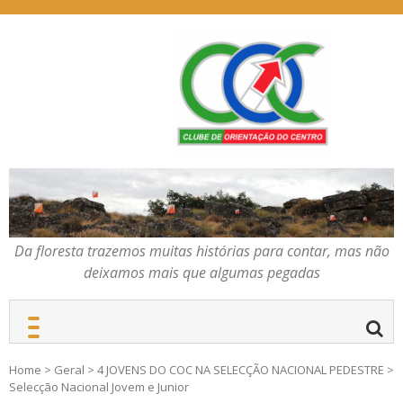
Skip
to
content
Da floresta trazemos
COC – CLUBE DE
muitas histórias para
ORIENTAÇÃO DO
contar, mas não deixamos
CENTRO
mais que algumas
pegadas
Da floresta trazemos muitas histórias para contar, mas não
deixamos mais que algumas pegadas
Home
>
Geral
>
4 JOVENS DO COC NA SELECÇÃO NACIONAL PEDESTRE
>
Selecção Nacional Jovem e Junior