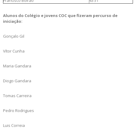
Francisco Bolrão
43’51’’
Alunos do Colégio e jovens COC que fizeram percurso de
iniciação:
Gonçalo Gil
Vítor Cunha
Maria Gandara
Diogo Gandara
Tomas Carreira
Pedro Rodrigues
Luis Correia