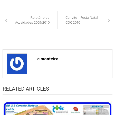
Post
Relatório de
Convite – Festa Natal
navigation
Actividades 2009/2010
COC 2010
c.monteiro
RELATED ARTICLES