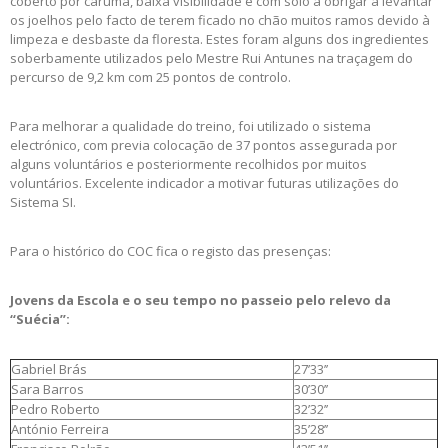
coberto por caruma, baixa visibilidade e com solo a obrigar a levantar
os joelhos pelo facto de terem ficado no chão muitos ramos devido à
limpeza e desbaste da floresta. Estes foram alguns dos ingredientes
soberbamente utilizados pelo Mestre Rui Antunes na traçagem do
percurso de 9,2 km com 25 pontos de controlo.
Para melhorar a qualidade do treino, foi utilizado o sistema
electrónico, com previa colocação de 37 pontos assegurada por
alguns voluntários e posteriormente recolhidos por muitos
voluntários. Excelente indicador a motivar futuras utilizações do
Sistema SI.
Para o histórico do COC fica o registo das presenças:
Jovens da Escola e o seu tempo no passeio pelo relevo da
“Suécia”:
Gabriel Brás
27’33’’
Sara Barros
30’30’’
Pedro Roberto
32’32’’
António Ferreira
35’28’’