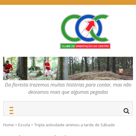
Skip
to
content
Da floresta trazemos
COC – CLUBE DE
muitas histórias para
ORIENTAÇÃO DO
contar, mas não deixamos
CENTRO
mais que algumas
pegadas
Da floresta trazemos muitas histórias para contar, mas não
deixamos mais que algumas pegadas
Home
>
Escola
>
Tripla actividade animou a tarde de Sábado