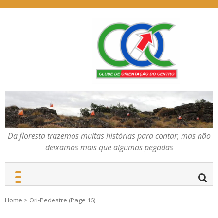
Skip
to
content
Da floresta trazemos
COC – CLUBE DE
muitas histórias para
ORIENTAÇÃO DO
contar, mas não deixamos
CENTRO
mais que algumas
pegadas
Da floresta trazemos muitas histórias para contar, mas não
deixamos mais que algumas pegadas
Home
>
Ori-Pedestre
(Page 16)