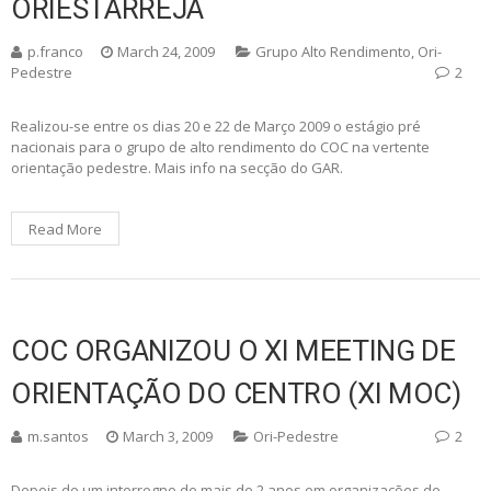
ORIESTARREJA
p.franco
March 24, 2009
Grupo Alto Rendimento
,
Ori-
Pedestre
2
Realizou-se entre os dias 20 e 22 de Março 2009 o estágio pré
nacionais para o grupo de alto rendimento do COC na vertente
orientação pedestre. Mais info na secção do GAR.
Read More
COC ORGANIZOU O XI MEETING DE
ORIENTAÇÃO DO CENTRO (XI MOC)
m.santos
March 3, 2009
Ori-Pedestre
2
Depois de um interregno de mais de 2 anos em organizações de