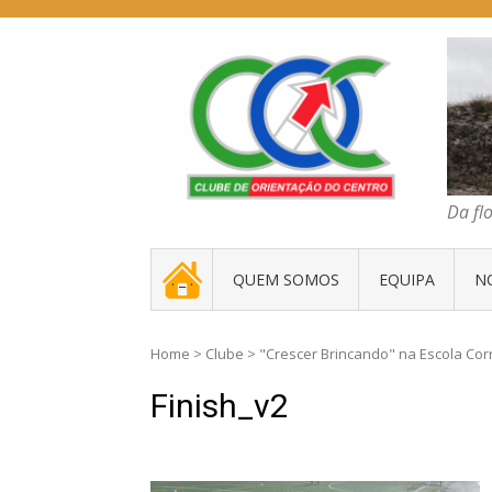
Skip
to
content
COC – CLUBE D
Da floresta traz
Da fl
. _ .
QUEM SOMOS
EQUIPA
N
Home
>
Clube
>
"Crescer Brincando" na Escola Cor
Finish_v2