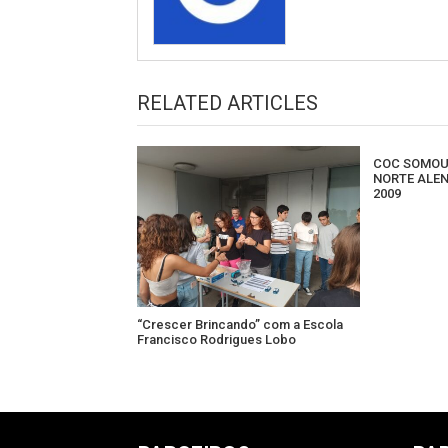
RELATED ARTICLES
COC SOMOU 
NORTE ALEN
2009
“Crescer Brincando” com a Escola
Francisco Rodrigues Lobo