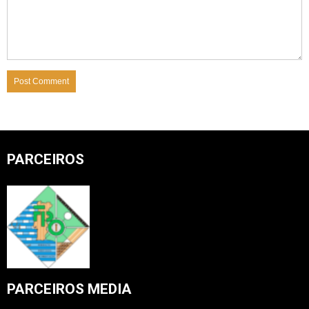
PARCEIROS
PARCEIROS MEDIA