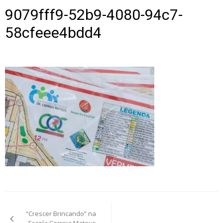
9079fff9-52b9-4080-94c7-
58cfeee4bdd4
Post
“Crescer Brincando” na
navigation
Escola Correia Mateus