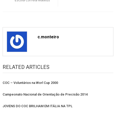
c.monteiro
RELATED ARTICLES
COC – Voluntários na Worl Cup 2000
Campeonato Nacional de Orientação de Precisão 2014
JOVENS DO COC BRILHAM EM ITÁLIA NA TPL