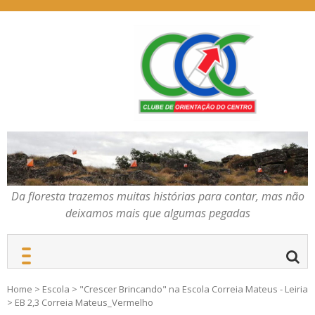
Skip
to
content
Da floresta trazemos
COC – CLUBE DE
muitas histórias para
ORIENTAÇÃO DO
contar, mas não deixamos
CENTRO
mais que algumas
pegadas
Da floresta trazemos muitas histórias para contar, mas não
deixamos mais que algumas pegadas
Home
>
Escola
>
"Crescer Brincando" na Escola Correia Mateus - Leiria
>
EB 2,3 Correia Mateus_Vermelho