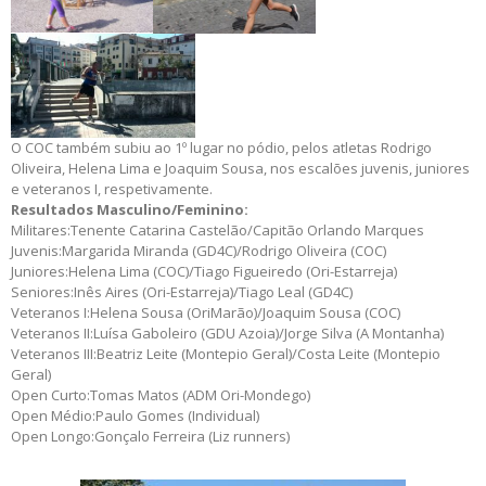
O COC também subiu ao 1º lugar no pódio, pelos atletas Rodrigo
Oliveira, Helena Lima e Joaquim Sousa, nos escalões juvenis, juniores
e veteranos I, respetivamente.
Resultados Masculino/Feminino:
Militares:Tenente Catarina Castelão/Capitão Orlando Marques
Juvenis:Margarida Miranda (GD4C)/Rodrigo Oliveira (COC)
Juniores:Helena Lima (COC)/Tiago Figueiredo (Ori-Estarreja)
Seniores:Inês Aires (Ori-Estarreja)/Tiago Leal (GD4C)
Veteranos I:Helena Sousa (OriMarão)/Joaquim Sousa (COC)
Veteranos II:Luísa Gaboleiro (GDU Azoia)/Jorge Silva (A Montanha)
Veteranos III:Beatriz Leite (Montepio Geral)/Costa Leite (Montepio
Geral)
Open Curto:Tomas Matos (ADM Ori-Mondego)
Open Médio:Paulo Gomes (Individual)
Open Longo:Gonçalo Ferreira (Liz runners)