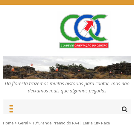
Skip
to
content
Da floresta trazemos
COC – CLUBE DE
muitas histórias para
ORIENTAÇÃO DO
contar, mas não deixamos
CENTRO
mais que algumas
pegadas
Da floresta trazemos muitas histórias para contar, mas não
deixamos mais que algumas pegadas
Home
>
Geral
>
18ºGrande Prémio do RA4 | Leiria City Race