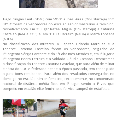
Tiago Gingão Leal (GD4C) com 59’53’’ e Inês Aires (Ori-Estarreja) com
01’18’’ foram os vencedores no escalão sénior masculino e feminino,
respetivamente. Em 2º lugar Rafael Miguel (Ori-Estarreja) e Catarina
Castelão (RA4 e COC) e, em 3º Luís Barreiro (NADA) e Marta Fonseca
(ADFA).
Na classificação dos militares, o Capitão Orlando Marques e a
Tenente Catarina Castelão foram os vencedores, seguidos de
1ºSargento Sérgio Contente e da 1ªCabo Inês Mendes e, em 3º lugar o
1ºSargento Pedro Ferreira e a Soldado Cláudia Campos. Destacamos
a classificação da Tenente Catarina Castelão, que para além de militar
é sócia do COC e federada desde a época passada, tem conseguido
alguns bons resultados. Para além dos resultados conseguidos no
domingo no escalão sénior feminino, recentemente, no campeonato
nacional de distância média ficou em 4º lugar, sendo a 1ª vez que
competiu em escalão elite feminino, e foi vice-campeã de estafetas.