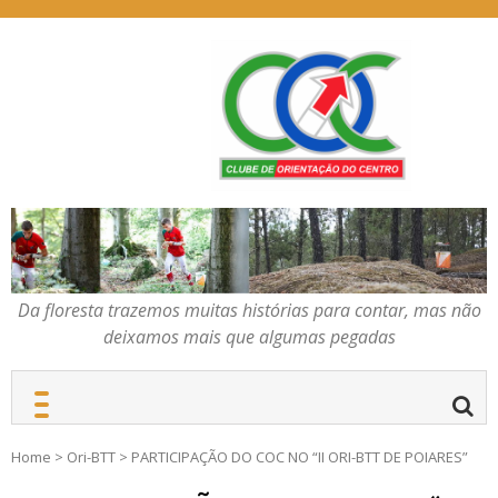
Skip
to
content
Da floresta trazemos
COC – CLUBE DE
muitas histórias para
ORIENTAÇÃO DO
contar, mas não deixamos
CENTRO
mais que algumas
pegadas
Da floresta trazemos muitas histórias para contar, mas não
deixamos mais que algumas pegadas
Home
>
Ori-BTT
>
PARTICIPAÇÃO DO COC NO “II ORI-BTT DE POIARES”