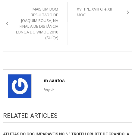
Post
MAIS UM BOM
XVI TPL, XVIII CI e XII
navigation
RESULTADO DE
MOC
JOAQUIM SOUSA, NA
FINAL A DE DISTÂNCIA
LONGA DO WMOC 2010
(SUÍÇA)
m.santos
http://
RELATED ARTICLES
ATLETAS DO COC IMPARÁVEIS NO 6.º TROFÉU ORI-BTT DE GRÂNDOLA