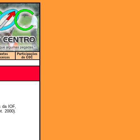
s da IOF,
t. 2000).