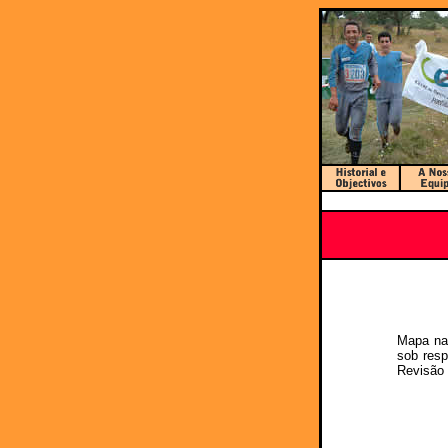
Mapa na 
sob resp
Revisão 