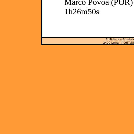
Marco Póvoa (POR) -
1h26m50s
Edifício dos Bombeir
2400 Leiria - PORTUG