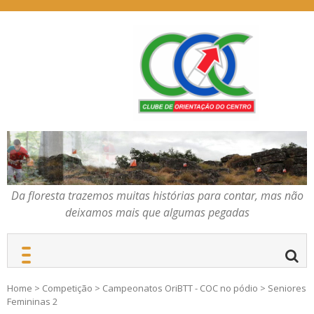
Skip
to
content
Da floresta trazemos
COC – CLUBE DE
muitas histórias para
ORIENTAÇÃO DO
contar, mas não deixamos
CENTRO
mais que algumas
pegadas
Da floresta trazemos muitas histórias para contar, mas não
deixamos mais que algumas pegadas
Home
>
Competição
>
Campeonatos OriBTT - COC no pódio
>
Seniores
Femininas 2