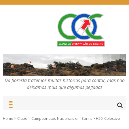
Skip
to
content
Da floresta trazemos
COC – CLUBE DE
muitas histórias para
ORIENTAÇÃO DO
contar, mas não deixamos
CENTRO
mais que algumas
pegadas
Da floresta trazemos muitas histórias para contar, mas não
deixamos mais que algumas pegadas
Home
>
Clube
>
Campeonatos Nacionais em Sprint
>
H20_Colectivo