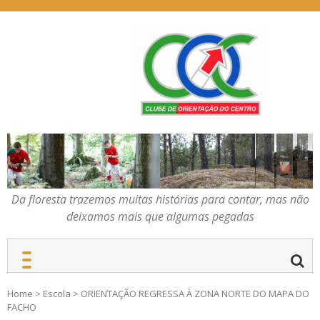
Skip
to
content
Da floresta trazemos
COC – CLUBE DE
muitas histórias para
ORIENTAÇÃO DO
contar, mas não deixamos
CENTRO
mais que algumas
pegadas
Da floresta trazemos muitas histórias para contar, mas não
deixamos mais que algumas pegadas
Home
>
Escola
>
ORIENTAÇÃO REGRESSA À ZONA NORTE DO MAPA DO
FACHO