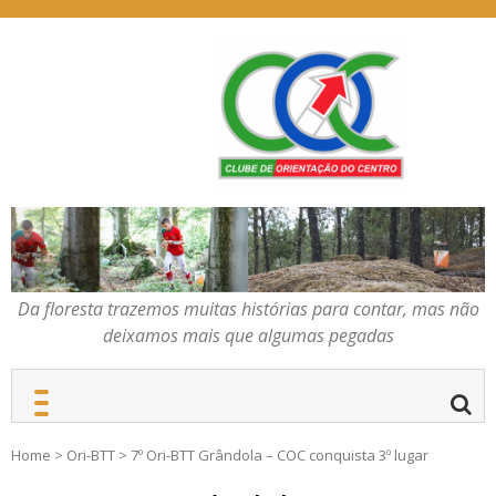
Skip
to
content
Da floresta trazemos
COC – CLUBE DE
muitas histórias para
ORIENTAÇÃO DO
contar, mas não deixamos
CENTRO
mais que algumas
pegadas
Da floresta trazemos muitas histórias para contar, mas não
deixamos mais que algumas pegadas
Home
>
Ori-BTT
>
7º Ori-BTT Grândola – COC conquista 3º lugar