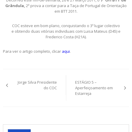
Decorreu este fim-de-semana, 26 e 27 Março 2011, o
7º Ori BTT de
Grândula,
2ª prova a contar para a Taça de Portugal de Orientação
em BTT 2011.
COC esteve em bom plano, conquistando o 3º lugar colectivo
e obtendo duas vitórias individuais com Luisa Mateus (D45) e
Frederico Costa (H21A).
Para ver o artigo completo, clicar
aqui
.
Post
Jorge Silva Presidente
ESTÁGIO 5 –
navigation
do COC
Aperfeiçoamento em
Estarreja