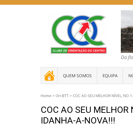
Skip
to
content
COC – CLUBE D
Da floresta traz
Da floresta trazem
. _ .
QUEM SOMOS
EQUIPA
N