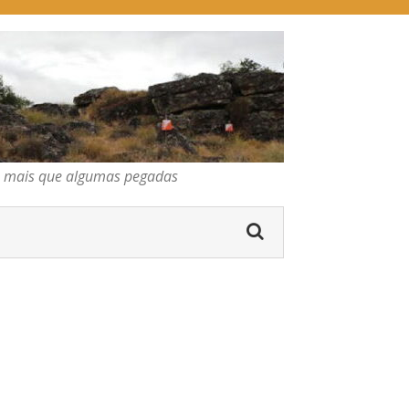
pegadas
gumas pegadas