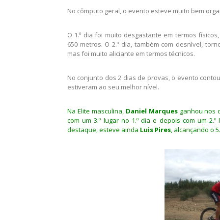
Mapa da Prova de 
No cômputo geral, o evento esteve muito bem org
O 1.º dia foi muito desgastante em termos físico
650 metros. O 2.º dia, também com desnível, tor
mas foi muito aliciante em termos técnicos.
No conjunto dos 2 dias de provas, o evento contou
estiveram ao seu melhor nível.
Na Elite masculina,
Daniel Marques
ganhou nos do
com um 3.º lugar no 1.º dia e depois com um 2.º lu
destaque, esteve ainda
Luis Pires
, alcançando o 5