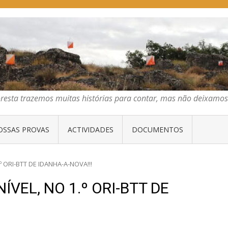
E ORIENTAÇÃO DO CENTRO
emos muitas histórias para contar, mas não deixamos mais que algumas 
os muitas histórias para contar, mas não deixamos mais que al
OSSAS PROVAS
ACTIVIDADES
DOCUMENTOS