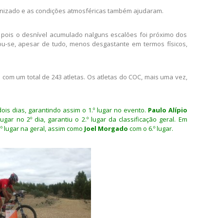
Domingo (clicar para ampliar)
anizado e as condições atmosféricas também ajudaram.
s, pois o desnível acumulado nalguns escalões foi próximo dos
nou-se, apesar de tudo, menos desgastante em termos físicos,
 com um total de 243 atletas. Os atletas do COC, mais uma vez,
is dias, garantindo assim o 1.º lugar no evento.
Paulo Alípio
gar no 2º dia, garantiu o 2.º lugar da classificação geral. Em
.º lugar na geral, assim como
Joel Morgado
com o 6.º lugar.