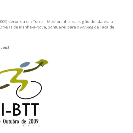
 ORI-BTT DE IDANHA-A-NOVA!!!
VEL, NO 1.º ORI-BTT DE
09) decorreu em Torre – Monfortinho, na região de Idanha-a-
 Ori-BTT de Idanha-a-Nova, pontuável para o
Ranking
da Taça de
veis!