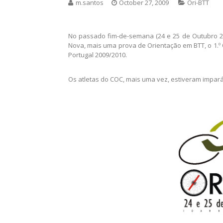
Home
>
Ori-BTT
>
COC AO SEU MELHOR NÍVEL, NO 1.º
COC AO SEU MELHOR NÍ
IDANHA-A-NOVA!!!
m.santos
October 27, 2009
Ori-BTT
No passado fim-de-semana (24 e 25 de Outubro 20
Nova, mais uma prova de Orientação em BTT, o 1.º
Portugal 2009/2010.
Os atletas do COC, mais uma vez, estiveram impará