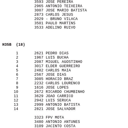
              3593 JOSE PEREIRA                        
              2965 ANTONIO TEIXEIRA                    
              3007 JOSE MARIO BATISTA                  
              2873 CARLOS JESUS                        
              2029 - BRUNO VILACA                      
              3501 PAULO MARTINS                       
              3533 ADELINO RUIVO                       
H35B  (18)               
      1       2621 PEDRO DIAS                          
      2       1967 LUIS BUCHA                          
      3       2087 MIGUEL AGOSTINHO                    
      4       3017 ELDER GUERREIRO                     
      5       2482 CARLOS MAIA                         
      6       2567 JOSE DIAS                           
      7       3085 HORACIO BRAZ                        
      8       2232 CARLOS LOURENCO                     
      9       1616 JOSE LOPES                          
     10       2672 RICARDO CHUMBINHO                   
     11       3629 JOAO CARRICO                        
     12       2942 LUIS SERUCA                         
     13       2999 ANTONIO BATISTA                     
     14       2821 JOSE SALVADOR                       
              3323 FPV MOTA                            
              3480 ANTONIO ANTUNES                     
              3109 JACINTO COSTA                       