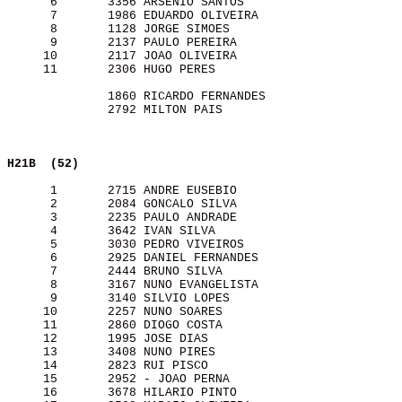
      6       3356 ARSENIO SANTOS                      
      7       1986 EDUARDO OLIVEIRA                    
      8       1128 JORGE SIMOES                        
      9       2137 PAULO PEREIRA                       
     10       2117 JOAO OLIVEIRA                       
     11       2306 HUGO PERES                          
              1860 RICARDO FERNANDES                   
              2792 MILTON PAIS                         
H21B  (52)               
      1       2715 ANDRE EUSEBIO                       
      2       2084 GONCALO SILVA                       
      3       2235 PAULO ANDRADE                       
      4       3642 IVAN SILVA                          
      5       3030 PEDRO VIVEIROS                      
      6       2925 DANIEL FERNANDES                    
      7       2444 BRUNO SILVA                         
      8       3167 NUNO EVANGELISTA                    
      9       3140 SILVIO LOPES                        
     10       2257 NUNO SOARES                         
     11       2860 DIOGO COSTA                         
     12       1995 JOSE DIAS                           
     13       3408 NUNO PIRES                          
     14       2823 RUI PISCO                           
     15       2952 - JOAO PERNA                        
     16       3678 HILARIO PINTO                       