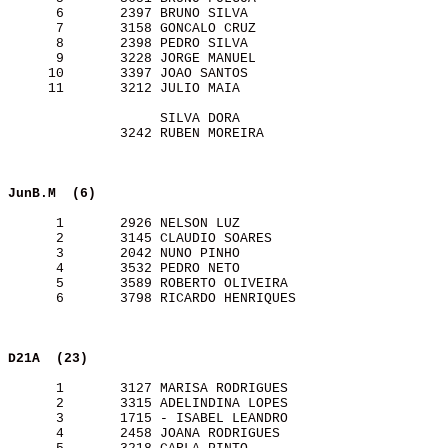
      6       2397 BRUNO SILVA                         
      7       3158 GONCALO CRUZ                        
      8       2398 PEDRO SILVA                         
      9       3228 JORGE MANUEL                        
     10       3397 JOAO SANTOS                         
     11       3212 JULIO MAIA                          
                   SILVA DORA                          
              3242 RUBEN MOREIRA                       
JunB.M  (6)              
      1       2926 NELSON LUZ                          
      2       3145 CLAUDIO SOARES                      
      3       2042 NUNO PINHO                          
      4       3532 PEDRO NETO                          
      5       3589 ROBERTO OLIVEIRA                    
      6       3798 RICARDO HENRIQUES                   
D21A  (23)               
      1       3127 MARISA RODRIGUES                    
      2       3315 ADELINDINA LOPES                    
      3       1715 - ISABEL LEANDRO                    
      4       2458 JOANA RODRIGUES                     