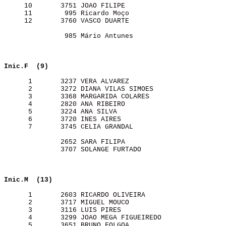
     10       3751 JOAO FILIPE                         
     11        995 Ricardo Moço                        
     12       3760 VASCO DUARTE                        
               985 Mário Antunes                       
Inic.F  (9)              
      1       3237 VERA ALVAREZ                        
      2       3272 DIANA VILAS SIMOES                  
      3       3368 MARGARIDA COLARES                   
      4       2820 ANA RIBEIRO                         
      5       3224 ANA SILVA                           
      6       3720 INES AIRES                          
      7       3745 CELIA GRANDAL                       
              2652 SARA FILIPA                         
              3707 SOLANGE FURTADO                     
Inic.M  (13)             
      1       2603 RICARDO OLIVEIRA                    
      2       3717 MIGUEL MOUCO                        
      3       3116 LUIS PIRES                          
      4       3299 JOAO MEGA FIGUEIREDO                
      5       3651 BRUNO FOLGOA                        