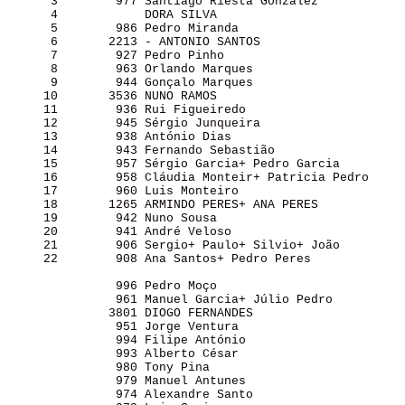
      3        977 Santiago Riesta González            
      4            DORA SILVA                          
      5        986 Pedro Miranda                       
      6       2213 - ANTONIO SANTOS                    
      7        927 Pedro Pinho                         
      8        963 Orlando Marques                     
      9        944 Gonçalo Marques                     
     10       3536 NUNO RAMOS                          
     11        936 Rui Figueiredo                      
     12        945 Sérgio Junqueira                    
     13        938 António Dias                        
     14        943 Fernando Sebastião                  
     15        957 Sérgio Garcia+ Pedro Garcia         
     16        958 Cláudia Monteir+ Patricia Pedro     
     17        960 Luis Monteiro                       
     18       1265 ARMINDO PERES+ ANA PERES            
     19        942 Nuno Sousa                          
     20        941 André Veloso                        
     21        906 Sergio+ Paulo+ Silvio+ João         
     22        908 Ana Santos+ Pedro Peres             
               996 Pedro Moço                          
               961 Manuel Garcia+ Júlio Pedro          
              3801 DIOGO FERNANDES                     
               951 Jorge Ventura                       
               994 Filipe António                      
               993 Alberto César                       
               980 Tony Pina                           
               979 Manuel Antunes                      
               974 Alexandre Santo                     