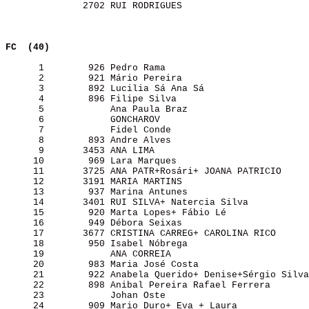
              2702 RUI RODRIGUES                       
FC  (40)                 
      1        926 Pedro Rama                          
      2        921 Mário Pereira                       
      3        892 Lucilia Sá Ana Sá                   
      4        896 Filipe Silva                        
      5            Ana Paula Braz                      
      6            GONCHAROV                           
      7            Fidel Conde                         
      8        893 Andre Alves                         
      9       3453 ANA LIMA                            
     10        969 Lara Marques                        
     11       3725 ANA PATR+Rosári+ JOANA PATRICIO     
     12       3191 MARIA MARTINS                       
     13        937 Marina Antunes                      
     14       3401 RUI SILVA+ Natercia Silva           
     15        920 Marta Lopes+ Fábio Lé               
     16        949 Débora Seixas                       
     17       3677 CRISTINA CARREG+ CAROLINA RICO      
     18        950 Isabel Nóbrega                      
     19            ANA CORREIA                         
     20        983 Maria José Costa                    
     21        922 Anabela Querido+ Denise+Sérgio Silva
     22        898 Anibal Pereira Rafael Ferrera       
     23            Johan Oste                          
     24        909 Mario Duro+ Eva + Laura             