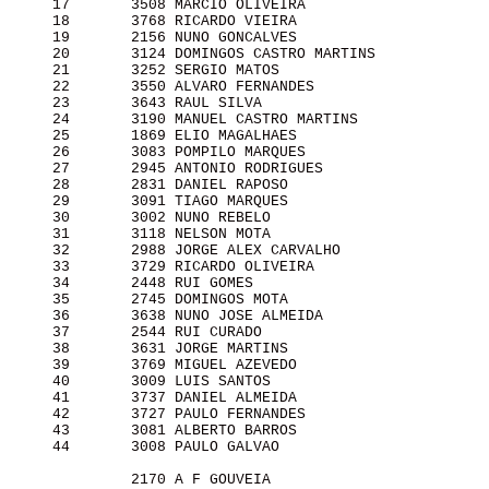
     17       3508 MARCIO OLIVEIRA                     
     18       3768 RICARDO VIEIRA                      
     19       2156 NUNO GONCALVES                      
     20       3124 DOMINGOS CASTRO MARTINS             
     21       3252 SERGIO MATOS                        
     22       3550 ALVARO FERNANDES                    
     23       3643 RAUL SILVA                          
     24       3190 MANUEL CASTRO MARTINS               
     25       1869 ELIO MAGALHAES                      
     26       3083 POMPILO MARQUES                     
     27       2945 ANTONIO RODRIGUES                   
     28       2831 DANIEL RAPOSO                       
     29       3091 TIAGO MARQUES                       
     30       3002 NUNO REBELO                         
     31       3118 NELSON MOTA                         
     32       2988 JORGE ALEX CARVALHO                 
     33       3729 RICARDO OLIVEIRA                    
     34       2448 RUI GOMES                           
     35       2745 DOMINGOS MOTA                       
     36       3638 NUNO JOSE ALMEIDA                   
     37       2544 RUI CURADO                          
     38       3631 JORGE MARTINS                       
     39       3769 MIGUEL AZEVEDO                      
     40       3009 LUIS SANTOS                         
     41       3737 DANIEL ALMEIDA                      
     42       3727 PAULO FERNANDES                     
     43       3081 ALBERTO BARROS                      
     44       3008 PAULO GALVAO                        
              2170 A F GOUVEIA                         