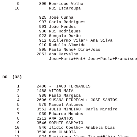
      9        890 Henrique Velho                      
     10            Rui Escaroupa                       
               925 José Cunha                          
               997 Carla Rodrigues                     
               991 João Mendes                         
               930 Rui Rodrigues                       
               923 Gonçalo Durão                       
               912 Guillermo Vilar+ Ana Silva          
               910 Rudolfo Almeida                     
               895 Paulo Nuno+ Dina+João               
              2853 Ana Carvalho                        
                   Jose+Maria+Ant+ Jose+Paula+Francisco
DC  (33)                 
      1       2400 - TIAGO FERNANDES                   
      2       1488 VITOR MAIA                          
      3        988 Paulo Margaça                       
      4       2606 SUSANA PEDREGAL+ JOSE SANTOS        
      5        979 Manuel Antunes                      
      6       3552 JULIO MINEIRO+ Carla Mineiro        
      7        939 Eduardo Mendes                      
      8       2212 ANA SANTOS                          
      9       3546 SOPHIE SAMPAIO                      
     10        946 Ilidio Coelho+ Anabela Dias         
     11       3598 ANA CLAUDIA                         
     12        924 Maximiano Alves Tiago+Fábio Alves   