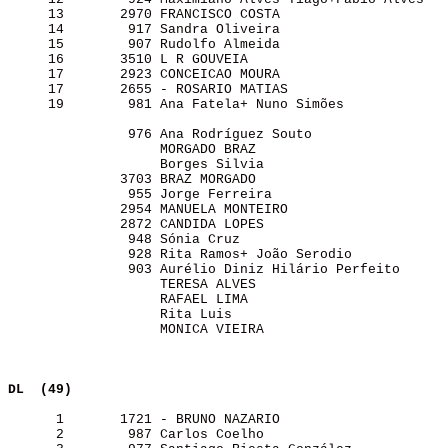
     13       2970 FRANCISCO COSTA                     
     14        917 Sandra Oliveira                     
     15        907 Rudolfo Almeida                     
     16       3510 L R GOUVEIA                         
     17       2923 CONCEICAO MOURA                     
     17       2655 - ROSARIO MATIAS                    
     19        981 Ana Fatela+ Nuno Simões             
               976 Ana Rodríguez Souto                 
                   MORGADO BRAZ                        
                   Borges Silvia                       
              3703 BRAZ MORGADO                        
               955 Jorge Ferreira                      
              2954 MANUELA MONTEIRO                    
              2872 CANDIDA LOPES                       
               948 Sónia Cruz                          
               928 Rita Ramos+ João Serodio            
               903 Aurélio Diniz Hilário Perfeito      
                   TERESA ALVES                        
                   RAFAEL LIMA                         
                   Rita Luis                           
                   MONICA VIEIRA                       
DL  (49)                 
      1       1721 - BRUNO NAZARIO                     
      2        987 Carlos Coelho                       