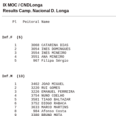
IX MOC / CNDLonga
Results Camp. Nacional D. Longa
     Pl   Peitoral Name                                
Inf.F  (5)               
      1       3068 CATARINA DIAS                       
      2       3054 INES DOMINGUES                      
      3       3554 INES MINEIRO                        
      4       3551 ANA MINEIRO                         
      5        967 Filipa Sérgio                       
Inf.M  (13)              
      1       3402 JOAO MIGUEL                         
      2       3220 RUI GOMES                           
      3       3226 EMANUEL FERREIRA                    
      4       3754 NUNO COELHO                         
      5       3581 TIAGO BALTAZAR                      
      6       3752 DIOGO RABACA                        
      7       3633 MARCO MARTINS                       
      8        984 Afonso Costa                        
      9       3380 BRUNO MOTA                          