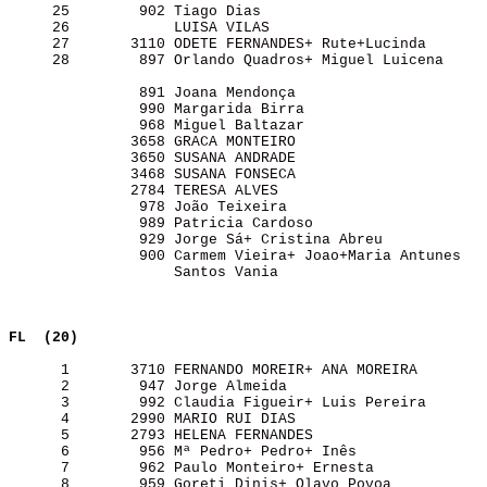
     25        902 Tiago Dias                          
     26            LUISA VILAS                         
     27       3110 ODETE FERNANDES+ Rute+Lucinda       
     28        897 Orlando Quadros+ Miguel Luicena     
               891 Joana Mendonça                      
               990 Margarida Birra                     
               968 Miguel Baltazar                     
              3658 GRACA MONTEIRO                      
              3650 SUSANA ANDRADE                      
              3468 SUSANA FONSECA                      
              2784 TERESA ALVES                        
               978 João Teixeira                       
               989 Patricia Cardoso                    
               929 Jorge Sá+ Cristina Abreu            
               900 Carmem Vieira+ Joao+Maria Antunes   
                   Santos Vania                        
FL  (20)                 
      1       3710 FERNANDO MOREIR+ ANA MOREIRA        
      2        947 Jorge Almeida                       
      3        992 Claudia Figueir+ Luis Pereira       
      4       2990 MARIO RUI DIAS                      
      5       2793 HELENA FERNANDES                    
      6        956 Mª Pedro+ Pedro+ Inês               
      7        962 Paulo Monteiro+ Ernesta             
      8        959 Goreti Dinis+ Olavo Povoa           