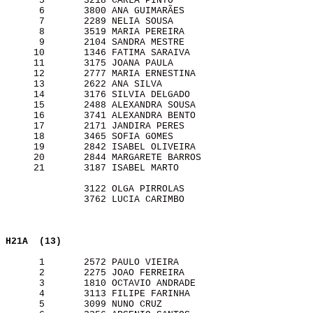
      5       3218 CARLA PINTO                         
      6       3800 ANA GUIMARÃES                       
      7       2289 NELIA SOUSA                         
      8       3519 MARIA PEREIRA                       
      9       2104 SANDRA MESTRE                       
     10       1346 FATIMA SARAIVA                      
     11       3175 JOANA PAULA                         
     12       2777 MARIA ERNESTINA                     
     13       2622 ANA SILVA                           
     14       3176 SILVIA DELGADO                      
     15       2488 ALEXANDRA SOUSA                     
     16       3741 ALEXANDRA BENTO                     
     17       2171 JANDIRA PERES                       
     18       3465 SOFIA GOMES                         
     19       2842 ISABEL OLIVEIRA                     
     20       2844 MARGARETE BARROS                    
     21       3187 ISABEL MARTO                        
              3122 OLGA PIRROLAS                       
              3762 LUCIA CARIMBO                       
H21A  (13)               
      1       2572 PAULO VIEIRA                        
      2       2275 JOAO FERREIRA                       
      3       1810 OCTAVIO ANDRADE                     
      4       3113 FILIPE FARINHA                      
      5       3099 NUNO CRUZ                           