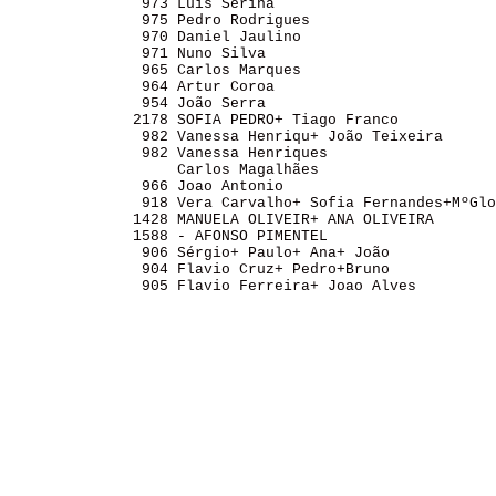
               973 Luis Serina                         
               975 Pedro Rodrigues                     
               970 Daniel Jaulino                      
               971 Nuno Silva                          
               965 Carlos Marques                      
               964 Artur Coroa                         
               954 João Serra                          
              2178 SOFIA PEDRO+ Tiago Franco           
               982 Vanessa Henriqu+ João Teixeira      
               982 Vanessa Henriques                   
                   Carlos Magalhães                    
               966 Joao Antonio                        
               918 Vera Carvalho+ Sofia Fernandes+MºGlo
              1428 MANUELA OLIVEIR+ ANA OLIVEIRA       
              1588 - AFONSO PIMENTEL                   
               906 Sérgio+ Paulo+ Ana+ João            
               904 Flavio Cruz+ Pedro+Bruno            
               905 Flavio Ferreira+ Joao Alves         