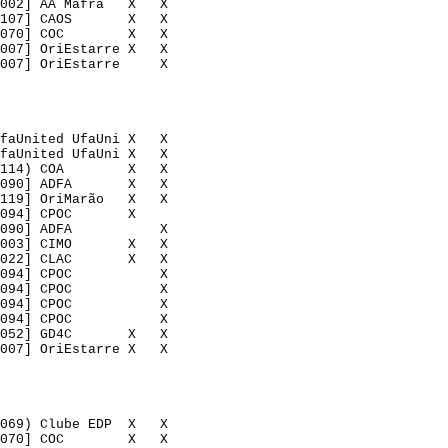
002] AA Mafra   X   X   

107] CAOS       X   X   

070] COC        X   X   

007] OriEstarre X   X   

007] OriEstarre     X   

faUnited UfaUni X   X   

faUnited UfaUni X   X   

114) COA        X   X   

090] ADFA       X   X   

119] OriMarão   X   X   

094] CPOC       X       

090] ADFA           X   

003] CIMO       X   X   

022] CLAC       X   X   

094] CPOC           X   

094] CPOC           X   

094] CPOC           X   

094] CPOC           X   

052] GD4C       X   X   

007] OriEstarre X   X   

069) Clube EDP  X   X   

070] COC        X   X   
