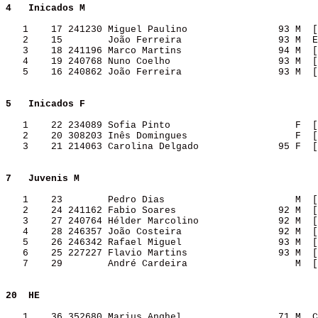
4  
Inicados M        
   1    17 241230 Miguel Paulino                93 M  [
   2    15        João Ferreira                 93 M  E
   3    18 241196 Marco Martins                 94 M  [
   4    19 240768 Nuno Coelho                   93 M  [
   5    16 240862 João Ferreira                 93 M  [
5  
Inicados F        
   1    22 234089 Sofia Pinto                      F  [
   2    20 308203 Inês Domingues                   F  [
   3    21 214063 Carolina Delgado              95 F  [
7  
Juvenis M         
   1    23        Pedro Dias                       M  [
   2    24 241162 Fabio Soares                  92 M  [
   3    27 240764 Hélder Marcolino              92 M  [
   4    28 246357 João Costeira                 92 M  [
   5    26 246342 Rafael Miguel                 93 M  [
   6    25 227227 Flavio Martins                93 M  [
   7    29        André Cardeira                   M  [
20 
HE                
   1    36 352680 Marius Anghel                 71 M  C