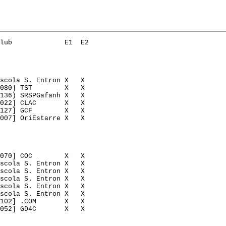
lub             E1  E2  

scola S. Entron X   X   

080] TST        X   X   

136) SRSPGafanh X   X   

022] CLAC       X   X   

127] GCF        X   X   

007] OriEstarre X   X   

070] COC        X   X   

scola S. Entron X   X   

scola S. Entron X   X   

scola S. Entron X   X   

scola S. Entron X   X   

scola S. Entron X   X   

102] .COM       X   X   

052] GD4C       X   X   
