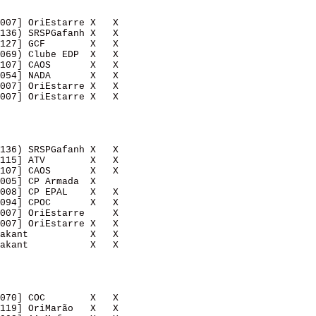
007] OriEstarre X   X   

136) SRSPGafanh X   X   

127] GCF        X   X   

069) Clube EDP  X   X   

107] CAOS       X   X   

054] NADA       X   X   

007] OriEstarre X   X   

007] OriEstarre X   X   

136) SRSPGafanh X   X   

115] ATV        X   X   

107] CAOS       X   X   

005] CP Armada  X       

008] CP EPAL    X   X   

094] CPOC       X   X   

007] OriEstarre     X   

007] OriEstarre X   X   

akant           X   X   

akant           X   X   

070] COC        X   X   

119] OriMarão   X   X   
