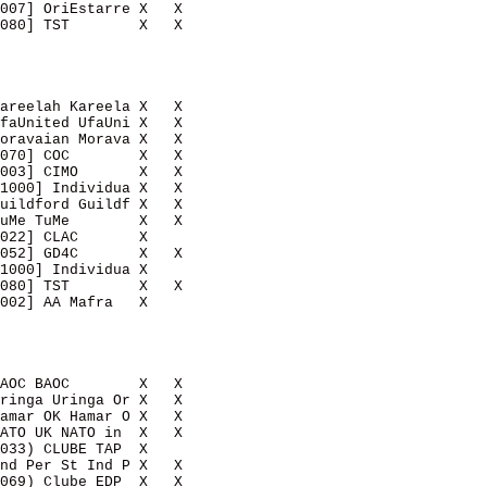
007] OriEstarre X   X   

080] TST        X   X   

areelah Kareela X   X   

faUnited UfaUni X   X   

oravaian Morava X   X   

070] COC        X   X   

003] CIMO       X   X   

1000] Individua X   X   

uildford Guildf X   X   

uMe TuMe        X   X   

022] CLAC       X       

052] GD4C       X   X   

1000] Individua X       

080] TST        X   X   

002] AA Mafra   X       

AOC BAOC        X   X   

ringa Uringa Or X   X   

amar OK Hamar O X   X   

ATO UK NATO in  X   X   

033) CLUBE TAP  X       

nd Per St Ind P X   X   

069) Clube EDP  X   X   
