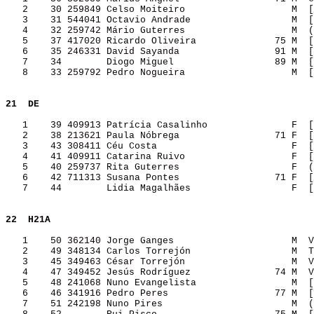
   2    30 259849 Celso Moiteiro                   M  [
   3    31 544041 Octavio Andrade                  M  [
   4    32 259742 Mário Guterres                   M  (
   5    37 417020 Ricardo Oliveira              75 M  [
   6    35 246331 David Sayanda                 91 M  [
   7    34        Diogo Miguel                  89 M  [
   8    33 259792 Pedro Nogueira                   M  [
21 
DE                
   1    39 409913 Patrícia Casalinho               F  [
   2    38 213621 Paula Nóbrega                 71 F  [
   3    43 308411 Céu Costa                        F  [
   4    41 409911 Catarina Ruivo                   F  [
   5    40 259737 Rita Guterres                    F  (
   6    42 711313 Susana Pontes                 71 F  [
   7    44        Lidia Magalhães                  F  [
22 
H21A              
   1    50 362140 Jorge Ganges                     M  V
   2    49 348134 Carlos Torrejón                  M  T
   3    45 349463 César Torrejón                   M  V
   4    47 349452 Jesús Rodríguez               74 M  V
   5    48 241068 Nuno Evangelista                 M  [
   6    46 341916 Pedro Peres                   77 M  [
   7    51 242198 Nuno Pires                       M  (