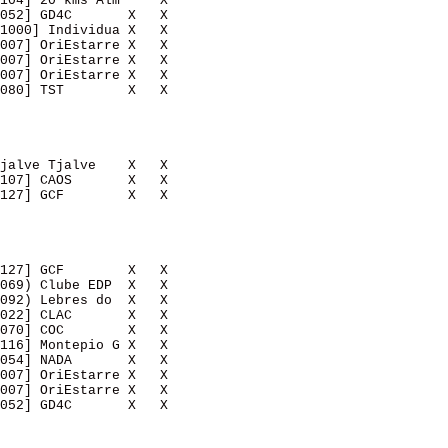
104] 20 kms Alm     X   

052] GD4C       X   X   

1000] Individua X   X   

007] OriEstarre X   X   

007] OriEstarre X   X   

007] OriEstarre X   X   

080] TST        X   X   

jalve Tjalve    X   X   

107] CAOS       X   X   

127] GCF        X   X   

127] GCF        X   X   

069) Clube EDP  X   X   

092) Lebres do  X   X   

022] CLAC       X   X   

070] COC        X   X   

116] Montepio G X   X   

054] NADA       X   X   

007] OriEstarre X   X   

007] OriEstarre X   X   

052] GD4C       X   X   
