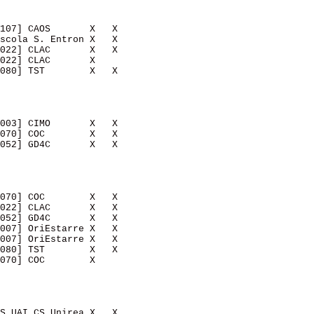
107] CAOS       X   X   

scola S. Entron X   X   

022] CLAC       X   X   

022] CLAC       X       

080] TST        X   X   

003] CIMO       X   X   

070] COC        X   X   

052] GD4C       X   X   

070] COC        X   X   

022] CLAC       X   X   

052] GD4C       X   X   

007] OriEstarre X   X   

007] OriEstarre X   X   

080] TST        X   X   

070] COC        X       

S UAI CS Unirea X   X   
