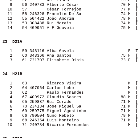
   8    52        Rui Pisco                     75 M  [
   9    56 240783 Alberto César                 70 M  [
  10    57        César Torrejón                77 M  [
  11    58 246328 Franclim De Sa                74 M  [
  12    55 504422 João Amorim                   78 M  [
  13    53 308488 Rui Morais                    74 M  [
  14    54 409951 A F Gouveia                   75 M  [
23 
D21A              
   1    59 348116 Alba Gavela                      F  T
   2    60 343366 Ana Santos                    75 F  [
   3    61 731707 Elisabete Dinis               73 F  [
24 
H21B              
   1    63        Ricardo Vieira                   M  [
   2    64 407064 Carlos Lobo                      M  (
   3    62        Paulo Fernandes                  M  (
   4    67 409972 Claudio Soares                88 M  [
   5    65 259887 Rui Curado                    71 M  [
   6    70 234134 Jose Miguel Sa                71 M  [
   7    69 259775 Miguel Agostinho              71 M  [
   8    66 790504 Nuno Rebelo                   79 M  [
   9    68 246354 Luis Monteiro                 71 M  [
  10    71 240734 Ricardo Fernandes                M  [