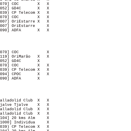
070] COC        X   X   

052] GD4C       X   X   

039) CP Telecom X   X   

070] COC        X   X   

007] OriEstarre X   X   

007] OriEstarre     X   

090] ADFA       X   X   

070] COC            X   

119] OriMarão   X   X   

052] GD4C       X       

070] COC        X   X   

039) CP Telecom X   X   

094] CPOC       X   X   

090] ADFA       X       

alladolid Club  X   X   

jalve Tjalve    X   X   

alladolid Club  X   X   

alladolid Club  X   X   

104] 20 kms Alm     X   

1000] Individua     X   

039) CP Telecom X   X   
