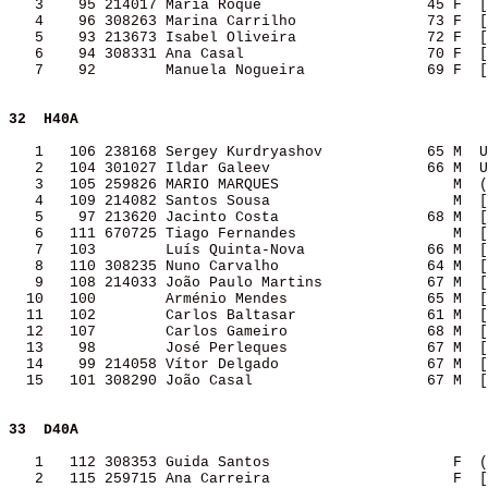
   3    95 214017 Maria Roque                   45 F  [
   4    96 308263 Marina Carrilho               73 F  [
   5    93 213673 Isabel Oliveira               72 F  [
   6    94 308331 Ana Casal                     70 F  [
   7    92        Manuela Nogueira              69 F  [
32 
H40A              
   1   106 238168 Sergey Kurdryashov            65 M  U
   2   104 301027 Ildar Galeev                  66 M  U
   3   105 259826 MARIO MARQUES                    M  (
   4   109 214082 Santos Sousa                     M  [
   5    97 213620 Jacinto Costa                 68 M  [
   6   111 670725 Tiago Fernandes                  M  [
   7   103        Luís Quinta-Nova              66 M  [
   8   110 308235 Nuno Carvalho                 64 M  [
   9   108 214033 João Paulo Martins            67 M  [
  10   100        Arménio Mendes                65 M  [
  11   102        Carlos Baltasar               61 M  [
  12   107        Carlos Gameiro                68 M  [
  13    98        José Perleques                67 M  [
  14    99 214058 Vítor Delgado                 67 M  [
  15   101 308290 João Casal                    67 M  [
33 
D40A              
   1   112 308353 Guida Santos                     F  (
   2   115 259715 Ana Carreira                     F  [