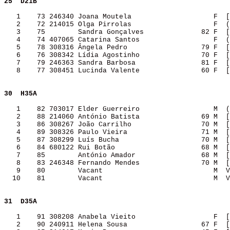
25 
D21B              
   1    73 246340 Joana Moutela                    F  [
   2    72 214015 Olga Pirrolas                    F  (
   3    75        Sandra Gonçalves              82 F  [
   4    74 407065 Catarina Santos                  F  (
   5    78 308316 Ângela Pedro                  79 F  [
   6    76 308342 Lídia Agostinho               70 F  [
   7    79 246363 Sandra Barbosa                81 F  [
   8    77 308451 Lucinda Valente               60 F  [
30 
H35A              
   1    82 703017 Elder Guerreiro                  M  (
   2    88 214060 António Batista               69 M  [
   3    86 308267 João Carrilho                 70 M  [
   4    89 308326 Paulo Vieira                  71 M  [
   5    87 308299 Luís Bucha                    70 M  [
   6    84 680122 Rui Botão                     68 M  [
   7    85        António Amador                68 M  [
   8    83 246348 Fernando Mendes               70 M  [
   9    80        Vacant                           M  V
  10    81        Vacant                           M  V
31 
D35A              
   1    91 308208 Anabela Vieito                   F  [
   2    90 240911 Helena Sousa                  67 F  [