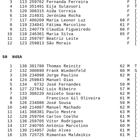
   3   113 259762 Fernanda Ferreira                F  [
   4   114 351491 Eija Sulavuori                   F  T
   5   120 308315 Aida Correia                     F  [
   6   116 214031 Jerónima Rocha                   F  [
   7   117 400209 Maria Leonor Luz              68 F  [
   8   119 234041 Fátima Marcolino              61 F  [
   9   121 240779 Claudia Figueiredo            66 F  [
  10   118 246361 Maria Silva                   65 F  [
  11   122 259797 Beatriz Leite                    F  [
  12   123 259813 São Morais                       F  [
50 
H45A              
   1   138 301788 Thomas Reinitz                62 M  T
   2   132 300690 Frank Wiedenfeld              60 M  S
   3   139 234098 Jorge Paulino                 62 M  [
   4   124 259843 Manuel Dias                      M  [
   5   134   6732 José Fernandes                59 M  [
   6   127 227642 Luis Ribeiro                  57 M  [
   7   133 308220 Aniceto Soares                62 M  [
   8   128        Francisco Gil Oliveira        61 M  [
   9   126 234086 José Sousa                    59 M  [
  10   140 214067 Manuel Machado                62 M  [
  11   141 308381 Paulo Mestre                  63 M  [
  12   129 259704 Carlos Coelho                 61 M  [
  13   136 259705 Vítor Rodrigues               54 M  [
  14   137 240765 António Marcolino             60 M  [
  15   130 214057 João Alves                    61 M  [
  16   135 725725 Rimantas Maldeikis            61 M  [