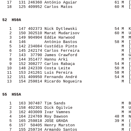
  17   131 246360 António Aguiar                61 M  [
  18   125 409952 Carlos Matos                  60 M  [
52 
H50A              
   1   147 402373 Nick Dytlewski                54 M  K
   2   150 302510 Marat Mudarisov               60 M  U
   3   149 904904 Eddie Harwood                    M  M
   4   146        António Bastos                58 M  [
   5   142 234084 Custódio Pinto                   M  [
   6   145 242174 Carlos Ferreira                  M  [
   7   143  37790 James Crawford                   M  G
   8   144 351477 Hannu Arki                       M  T
   9   152 308277 Carlos Rabaça                 54 M  [
  10   148 242339 Costa Leite                   50 M  [
  11   153 241261 Luís Pereira                  58 M  [
  12   151 409950 Fernando André                54 M  [
  13   154 259814 Ricardo Nogueira                 M  [
55 
H55A              
   1   163 307487 Tim Sands                        M  B
   2   158 402301 Dick Ogilvie                     M  U
   3   162 403009 Ivar Vamnes                      M  H
   4   164 224769 Roy Dawson                    48 M  N
   5   165 259818 JOSE GRADA                    39 M  (
   6   157  50405 Henry Marston                    M  I
   7   155 259734 Armando Santos                   M  (