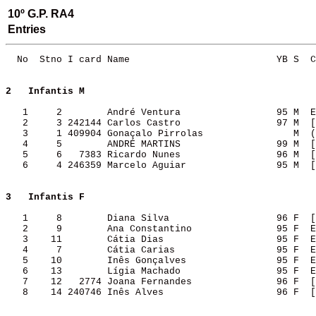
10º G.P. RA4
Entries
  No  Stno I card Name                          YB S  C
2  
Infantis M        
   1     2        André Ventura                 95 M  E
   2     3 242144 Carlos Castro                 97 M  [
   3     1 409904 Gonaçalo Pirrolas                M  (
   4     5        ANDRÉ MARTINS                 99 M  [
   5     6   7383 Ricardo Nunes                 96 M  [
   6     4 246359 Marcelo Aguiar                95 M  [
3  
Infantis F        
   1     8        Diana Silva                   96 F  [
   2     9        Ana Constantino               95 F  E
   3    11        Cátia Dias                    95 F  E
   4     7        Cátia Carias                  95 F  E
   5    10        Inês Gonçalves                95 F  E
   6    13        Lígia Machado                 95 F  E
   7    12   2774 Joana Fernandes               96 F  [
   8    14 240746 Inês Alves                    96 F  [