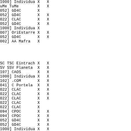
1000] Individua X   X   

uMe TuMe        X   X   

052] GD4C       X       

052] GD4C       X   X   

022] CLAC       X   X   

052] GD4C       X   X   

1000] Individua X       

007] OriEstarre X   X   

052] GD4C       X   X   

002] AA Mafra   X       

SC TSC Eintrach X   X   

SV SSV Planeta  X   X   

107] CAOS       X   X   

1000] Individua X   X   

102] .COM       X   X   

041] C Portela  X   X   

022] CLAC       X   X   

022] CLAC       X   X   

022] CLAC       X   X   

022] CLAC       X       

022] CLAC       X       

094] CPOC       X   X   

094] CPOC       X   X   

052] GD4C       X   X   

052] GD4C       X   X   

1000] Individua X   X   
