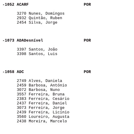
-1052 ACARF              
POR
      3270 Nunes, Domingos                             
      2932 Quintão, Ruben                              
      2454 Silva, Jorge                                
-1073 ADADesnível        
POR
      3397 Santos, João                                
      3398 Santos, Luis                                
-1058 ADC                
POR
      2749 Alves, Daniela                              
      2459 Barbosa, António                            
      3072 Barbosa, Nuno                               
      3557 Ferreira, Bruna                             
      2383 Ferreira, Cesário                           
      2437 Ferreira, Daniel                            
      3073 Ferreira, Jorge                             
      2439 Ferreira, Licínio                           
      3560 Loureiro, Augusta                           
      2438 Moreira, Marcelo                            