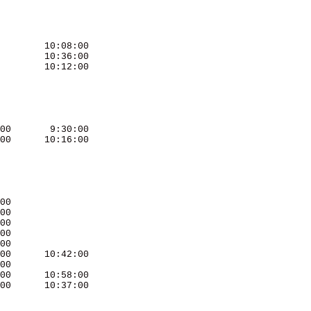
        10:08:00 

        10:36:00 

        10:12:00 

00       9:30:00 

00      10:16:00 

00               

00               

00               

00               

00               

00      10:42:00 

00               

00      10:58:00 

00      10:37:00 
