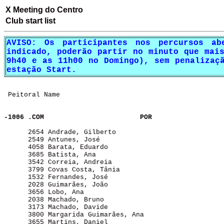
X Meeting do Centro
Club start list
AVISO: Os participantes nos percursos ab
indicado, poderão partir no minuto que mai
9h40 e as 11h00 no Domingo), sem penalizaç
estação Start.
 Peitoral Name                                         
-1006 .COM               
POR
      2654 Andrade, Gilberto                           
      2549 Antunes, José                               
      4058 Barata, Eduardo                             
      3685 Batista, Ana                                
      3542 Correia, Andreia                            
      3799 Covas Costa, Tânia                          
      1532 Fernandes, José                             
      2028 Guimarães, João                             
      3656 Lobo, Ana                                   
      2038 Machado, Bruno                              
      3173 Machado, Davide                             
      3800 Margarida Guimarães, Ana                    
      3655 Martins, Daniel                             