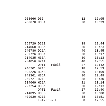
             208666 D35                    12     12:05:
             208670 H35A                   30     13:29:
             259729 D21E                   18     12:44:
             214060 H35A                   30     13:23:
             240780 D21A                   40     13:45:
             259726 H35A                   30     13:17:
             214035 H35A                   30     13:13:
             234056 D21A                   40     12:51:
                    OPT1 - Fácil           27     12:42:
             240761 D21E                   18     12:53:
             308225 H35B                   30     13:06:
             242361 H35A                   30     12:49:
             259721 H21E                   38     13:30:
             214069 H21A                   21     13:14:
             227254 H35A                   30     12:13:
                    OPT1 - Fácil           27     12:40:
             214095 H35B                   30     13:00:
             409930 H21E                   38     13:51:
                    Infantis F              8     12:55: