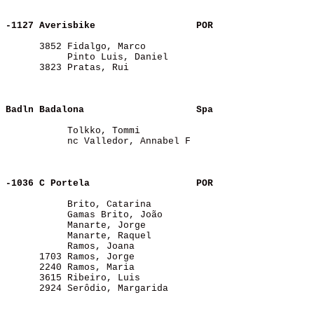
-1127 Averisbike         
POR
      3852 Fidalgo, Marco                              
           Pinto Luis, Daniel                          
      3823 Pratas, Rui                                 
Badln Badalona           
Spa
           Tolkko, Tommi                               
           nc Valledor, Annabel F                      
-1036 C Portela          
POR
           Brito, Catarina                             
           Gamas Brito, João                           
           Manarte, Jorge                              
           Manarte, Raquel                             
           Ramos, Joana                                
      1703 Ramos, Jorge                                
      2240 Ramos, Maria                                
      3615 Ribeiro, Luis                               
      2924 Serôdio, Margarida                          