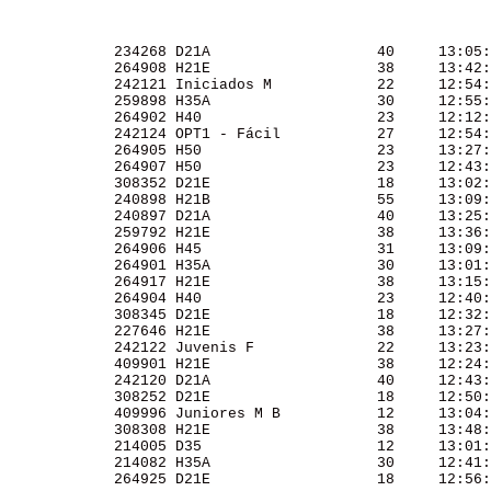
             234268 D21A                   40     13:05:
             264908 H21E                   38     13:42:
             242121 Iniciados M            22     12:54:
             259898 H35A                   30     12:55:
             264902 H40                    23     12:12:
             242124 OPT1 - Fácil           27     12:54:
             264905 H50                    23     13:27:
             264907 H50                    23     12:43:
             308352 D21E                   18     13:02:
             240898 H21B                   55     13:09:
             240897 D21A                   40     13:25:
             259792 H21E                   38     13:36:
             264906 H45                    31     13:09:
             264901 H35A                   30     13:01:
             264917 H21E                   38     13:15:
             264904 H40                    23     12:40:
             308345 D21E                   18     12:32:
             227646 H21E                   38     13:27:
             242122 Juvenis F              22     13:23:
             409901 H21E                   38     12:24:
             242120 D21A                   40     12:43:
             308252 D21E                   18     12:50:
             409996 Juniores M B           12     13:04:
             308308 H21E                   38     13:48:
             214005 D35                    12     13:01:
             214082 H35A                   30     12:41:
             264925 D21E                   18     12:56: