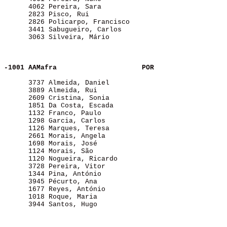
      4062 Pereira, Sara                               
      2823 Pisco, Rui                                  
      2826 Policarpo, Francisco                        
      3441 Sabugueiro, Carlos                          
      3063 Silveira, Mário                             
-1001 AAMafra            
POR
      3737 Almeida, Daniel                             
      3889 Almeida, Rui                                
      2609 Cristina, Sonia                             
      1851 Da Costa, Escada                            
      1132 Franco, Paulo                               
      1298 Garcia, Carlos                              
      1126 Marques, Teresa                             
      2661 Morais, Angela                              
      1698 Morais, José                                
      1124 Morais, São                                 
      1120 Nogueira, Ricardo                           
      3728 Pereira, Vitor                              
      1344 Pina, António                               
      3945 Pécurto, Ana                                
      1677 Reyes, António                              
      1018 Roque, Maria                                
      3944 Santos, Hugo                                