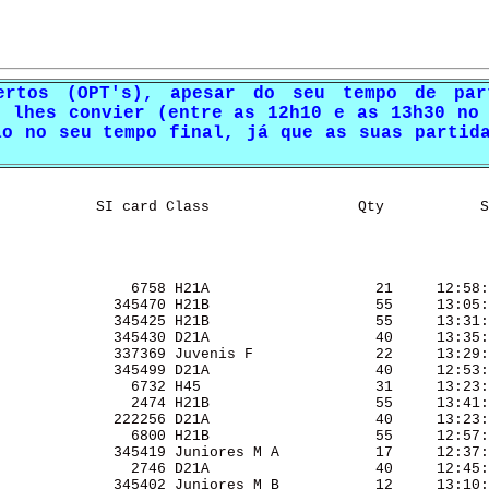
ertos (OPT's), apesar do seu tempo de par
s lhes convier (entre as 12h10 e as 13h30 no
ão no seu tempo final, já que as suas partid
           SI card Class                 Qty           S
               6758 H21A                   21     12:58:
             345470 H21B                   55     13:05:
             345425 H21B                   55     13:31:
             345430 D21A                   40     13:35:
             337369 Juvenis F              22     13:29:
             345499 D21A                   40     12:53:
               6732 H45                    31     13:23:
               2474 H21B                   55     13:41:
             222256 D21A                   40     13:23:
               6800 H21B                   55     12:57:
             345419 Juniores M A           17     12:37:
               2746 D21A                   40     12:45:
             345402 Juniores M B           12     13:10: