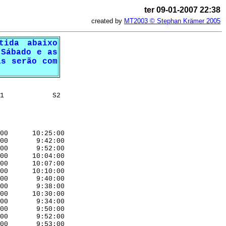
ter 09-01-2007 22:38
created by
MT2003 © Stephan Krämer 2005
tida abaixo
 Sábado e as
as serão com
1            S2 

00      10:25:00 

00       9:42:00 

00       9:52:00 

00      10:04:00 

00      10:07:00 

00      10:10:00 

00       9:40:00 

00       9:38:00 

00      10:30:00 

00       9:34:00 

00       9:50:00 

00       9:52:00 

00       9:53:00 
