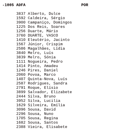
-1005 ADFA               
POR
      3837 Alberto, Dulce                              
      1592 Caldeira, Sérgio                            
      3900 Campaniço, Domingos                         
      1225 Dos Reis, Soares                            
      1256 Duarte, Mário                               
      3760 DUARTE, VASCO                               
      1410 Eleutério, Jacinto                          
      1567 Júnior, Crispim                             
      2586 Magalhães, Lídia                            
      3840 Melro, Luís                                 
      3839 Melro, Sónia                                
      1111 Nogueira, Pedro                             
      1414 Pinto, Amadeu                               
      1246 Pires, Daniel                               
      2060 Povoa, Marco                                
      1407 Quinta-Nova, Luís                           
      2587 Rodrigues, Sandra                           
      2791 Roque, Elísio                               
      3899 Salvador, Elizabete                         
      2444 Silva, Bruno                                
      3952 Silva, Lucilia                              
      1629 Silveira, Emília                            
      3096 Sousa, David                                
      2296 Sousa, Nuno                                 
      1705 Sousa, Regina                               
      1682 Sousa, Santos                               
      2388 Vieira, Elisabete                           