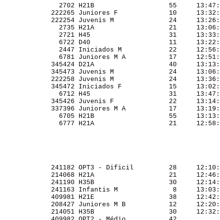
               2702 H21B                   55     13:47:
             222265 Juniores F             10     13:32:
             222254 Juvenis M              24     13:26:
               2735 H21A                   21     13:06:
               2721 H45                    31     13:33:
               6722 D40                    11     13:22:
               2447 Iniciados M            22     12:56:
               6781 Juniores M A           17     12:51:
             345424 D21A                   40     13:13:
             345473 Juvenis M              24     13:06:
             222258 Juvenis M              24     13:36:
             345472 Iniciados F            15     13:02:
               6712 H45                    31     13:47:
             345426 Juvenis F              22     13:14:
             337396 Juniores M A           17     13:19:
               6705 H21B                   55     13:13:
               6777 H21A                   21     12:58:
             241182 OPT3 - Dificil         28     12:10:
             214068 H21A                   21     12:46:
             241190 H35B                   30     12:14:
             241163 Infantis M              8     13:03:
             409981 H21E                   38     12:42:
             208427 Juniores M B           12     12:20:
             214051 H35B                   30     12:32:
             409982 OPT2 - Médio           42           