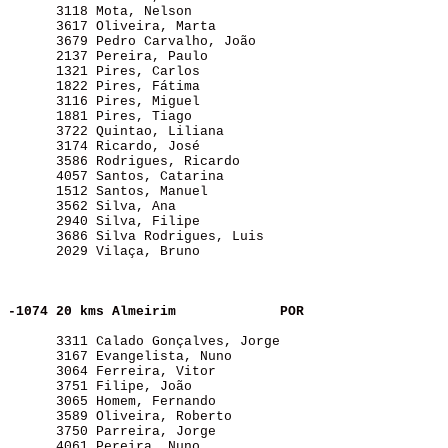
      3118 Mota, Nelson                                
      3617 Oliveira, Marta                             
      3679 Pedro Carvalho, João                        
      2137 Pereira, Paulo                              
      1321 Pires, Carlos                               
      1822 Pires, Fátima                               
      3116 Pires, Miguel                               
      1881 Pires, Tiago                                
      3722 Quintao, Liliana                            
      3174 Ricardo, José                               
      3586 Rodrigues, Ricardo                          
      4057 Santos, Catarina                            
      1512 Santos, Manuel                              
      3562 Silva, Ana                                  
      2940 Silva, Filipe                               
      3686 Silva Rodrigues, Luis                       
      2029 Vilaça, Bruno                               
-1074 20 kms Almeirim    
POR
      3311 Calado Gonçalves, Jorge                     
      3167 Evangelista, Nuno                           
      3064 Ferreira, Vitor                             
      3751 Filipe, João                                
      3065 Homem, Fernando                             
      3589 Oliveira, Roberto                           
      3750 Parreira, Jorge                             
      4061 Pereira, Nuno                               