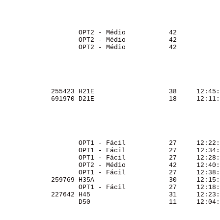
                    OPT2 - Médio           42           
                    OPT2 - Médio           42           
                    OPT2 - Médio           42           
             255423 H21E                   38     12:45:
             691970 D21E                   18     12:11:
                    OPT1 - Fácil           27     12:22:
                    OPT1 - Fácil           27     12:34:
                    OPT1 - Fácil           27     12:28:
                    OPT2 - Médio           42     12:40:
                    OPT1 - Fácil           27     12:38:
             259769 H35A                   30     12:15:
                    OPT1 - Fácil           27     12:18:
             227642 H45                    31     12:23:
                    D50                    11     12:04: