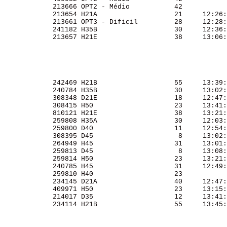
             213666 OPT2 - Médio           42           
             213654 H21A                   21     12:26:
             213661 OPT3 - Dificil         28     12:28:
             241182 H35B                   30     12:36:
             213657 H21E                   38     13:06:
             242469 H21B                   55     13:39:
             240784 H35B                   30     13:02:
             308348 D21E                   18     12:47:
             308415 H50                    23     13:41:
             810121 H21E                   38     13:21:
             259808 H35A                   30     12:03:
             259800 D40                    11     12:54:
             308395 D45                     8     13:02:
             264949 H45                    31     13:01:
             259813 D45                     8     13:08:
             259814 H50                    23     13:21:
             240785 H45                    31     12:49:
             259810 H40                    23           
             234145 D21A                   40     12:47:
             409971 H50                    23     13:15:
             214017 D35                    12     13:41:
             234114 H21B                   55     13:45: