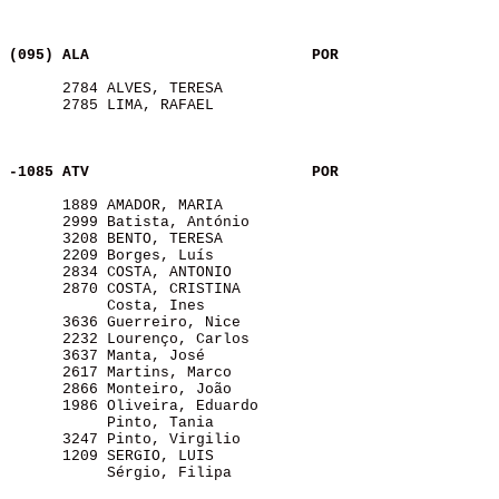
(095) ALA                
POR
      2784 ALVES, TERESA                               
      2785 LIMA, RAFAEL                                
-1085 ATV                
POR
      1889 AMADOR, MARIA                               
      2999 Batista, António                            
      3208 BENTO, TERESA                               
      2209 Borges, Luís                                
      2834 COSTA, ANTONIO                              
      2870 COSTA, CRISTINA                             
           Costa, Ines                                 
      3636 Guerreiro, Nice                             
      2232 Lourenço, Carlos                            
      3637 Manta, José                                 
      2617 Martins, Marco                              
      2866 Monteiro, João                              
      1986 Oliveira, Eduardo                           
           Pinto, Tania                                
      3247 Pinto, Virgilio                             
      1209 SERGIO, LUIS                                
           Sérgio, Filipa                              