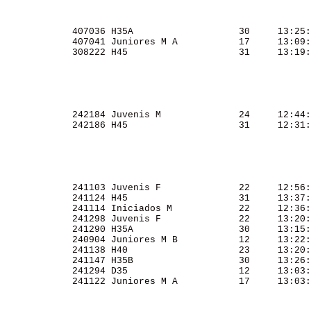
             407036 H35A                   30     13:25:
             407041 Juniores M A           17     13:09:
             308222 H45                    31     13:19:
             242184 Juvenis M              24     12:44:
             242186 H45                    31     12:31:
             241103 Juvenis F              22     12:56:
             241124 H45                    31     13:37:
             241114 Iniciados M            22     12:36:
             241298 Juvenis F              22     13:20:
             241290 H35A                   30     13:15:
             240904 Juniores M B           12     13:22:
             241138 H40                    23     13:20:
             241147 H35B                   30     13:26:
             241294 D35                    12     13:03:
             241122 Juniores M A           17     13:03: