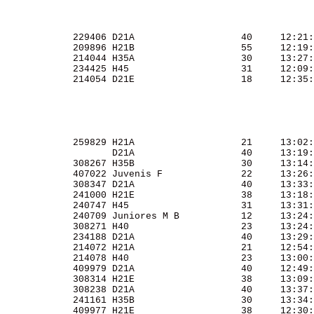
             229406 D21A                   40     12:21:
             209896 H21B                   55     12:19:
             214044 H35A                   30     13:27:
             234425 H45                    31     12:09:
             214054 D21E                   18     12:35:
             259829 H21A                   21     13:02:
                    D21A                   40     13:19:
             308267 H35B                   30     13:14:
             407022 Juvenis F              22     13:26:
             308347 D21A                   40     13:33:
             241000 H21E                   38     13:18:
             240747 H45                    31     13:31:
             240709 Juniores M B           12     13:24:
             308271 H40                    23     13:24:
             234188 D21A                   40     13:29:
             214072 H21A                   21     12:54:
             214078 H40                    23     13:00:
             409979 D21A                   40     12:49:
             308314 H21E                   38     13:09:
             308238 D21A                   40     13:37:
             241161 H35B                   30     13:34:
             409977 H21E                   38     12:30: