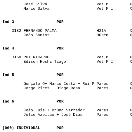
         José Silva                     Vet M I       X
         Mário Silva                    Vet M I       X
Ind 3                 
POR
    3132 FERNANDO PALMA                 H21A          X
         João Santos                    HOpen         X
Ind 4                 
POR
    3168 RUI RICARDO                    Vet M I       X
         Edison Hoshi Tiago             Vet M I       X
Ind 5                 
POR
         Gonçalo O+ Marco Costa + Rui P Pares         X
         Jorge Pires + Diogo Rosa       Pares         X
Ind 6                 
POR
         João Luís + Bruno Serrador     Pares         X
         Júlio Azeitão + José Dias      Pares         X
(000) INDIVIDUAL      
POR