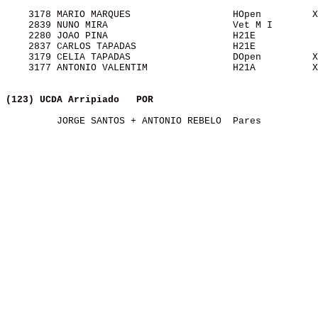
    3178 MARIO MARQUES                  HOpen         X
    2839 NUNO MIRA                      Vet M I        
    2280 JOAO PINA                      H21E           
    2837 CARLOS TAPADAS                 H21E           
    3179 CELIA TAPADAS                  DOpen         X
    3177 ANTONIO VALENTIM               H21A          X
(123) UCDA Arripiado  
POR
         JORGE SANTOS + ANTONIO REBELO  Pares          