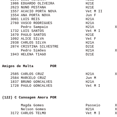
    1986 EDUARDO OLIVEIRA               H21E           
    2623 NUNO PESTANA                   H21E           
    1557 ACACIO PORTA NOVA              Vet M II       
    1554 ANA PORTA NOVA                 Jun F          
    3001 LUIS REIS                      H21A           
    2760 VASCO RODRIGUES                H21A           
         Pedro Sampaio                  H21A          X
    1732 LUIS SANTOS                    Vet M I        
    1670 PAULO SANTOS                   H21E           
    1092 ALICE SILVA                    Vet F          
    2938 CARLOS SILVA                   H21A           
    2874 CRISTINA SILVESTRE             D21E           
         Pedro Simões                   H21A          X
    1943 HELENA TIAGO                   D21E           
Amigos de Malta       
POR
    2585 CARLOS CRUZ                    H21A          X
    2584 MARCELO CRUZ                   Jun M          
    1837 BRUNO GONCALVES                H21A           
    1728 PAULO GONCALVES                Vet M I        
(122) C Canoagem Amora
POR
         Magda Gomes                    Passeio       X
         Nelson Gomes                   H21A          X
    3172 CARLOS TELMO                   Vet M I       X