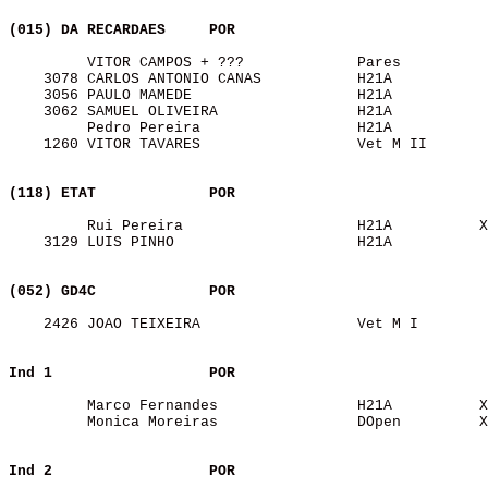
(015) DA RECARDAES    
POR
         VITOR CAMPOS + ???             Pares          
    3078 CARLOS ANTONIO CANAS           H21A           
    3056 PAULO MAMEDE                   H21A           
    3062 SAMUEL OLIVEIRA                H21A           
         Pedro Pereira                  H21A           
    1260 VITOR TAVARES                  Vet M II       
(118) ETAT            
POR
         Rui Pereira                    H21A          X
    3129 LUIS PINHO                     H21A           
(052) GD4C            
POR
    2426 JOAO TEIXEIRA                  Vet M I        
Ind 1                 
POR
         Marco Fernandes                H21A          X
         Monica Moreiras                DOpen         X
Ind 2                 
POR